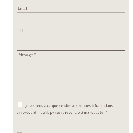
E
-
m
a
i
l
T
*
e
l
M
e
s
s
a
g
e
A
Je consens à ce que ce site stocke mes informations
c
c
envoyées afin qu’ils puissent répondre à ma requête.
*
o
r
d
R
G