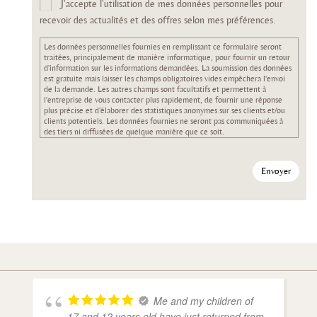
n
J'accepte l'utilisation de mes données personnelles pour
P
e
D
recevoir des actualités et des offres selon mes préférences.
*
w
s
Les données personnelles fournies en remplissant ce formulaire seront
traitées, principalement de manière informatique, pour fournir un retour
d'information sur les informations demandées. La soumission des données
est gratuite mais laisser les champs obligatoires vides empêchera l'envoi
de la demande. Les autres champs sont facultatifs et permettent à
l'entreprise de vous contacter plus rapidement, de fournir une réponse
plus précise et d'élaborer des statistiques anonymes sur ses clients et/ou
clients potentiels. Les données fournies ne seront pas communiquées à
des tiers ni diffusées de quelque manière que ce soit.
Envoyer
Me and my children of
17 and 12 years old have just returned from